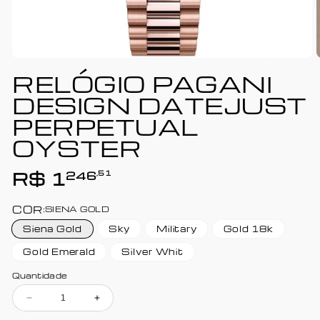
RELÓGIO PAGANI
DESIGN DATEJUST
PERPETUAL
OYSTER
246
,51
Preço
R$ 1
normal
COR:
SIENA GOLD
Siena Gold
Sky
Military
Gold 18k
Gold Emerald
Silver Whit
Quantidade
Diminuir
Aumentar
a
a