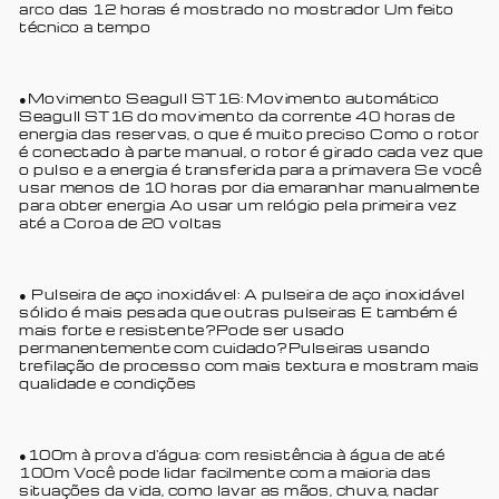
arco das 12 horas é mostrado no mostrador Um feito
técnico a tempo
●Movimento Seagull ST16: Movimento automático
Seagull ST16 do movimento da corrente 40 horas de
energia das reservas, o que é muito preciso Como o rotor
é conectado à parte manual, o rotor é girado cada vez que
o pulso e a energia é transferida para a primavera Se você
usar menos de 10 horas por dia emaranhar manualmente
para obter energia Ao usar um relógio pela primeira vez
até a Coroa de 20 voltas
● Pulseira de aço inoxidável: A pulseira de aço inoxidável
sólido é mais pesada que outras pulseiras E também é
mais forte e resistente?Pode ser usado
permanentemente com cuidado?Pulseiras usando
trefilação de processo com mais textura e mostram mais
qualidade e condições
●100m à prova d'água: com resistência à água de até
100m Você pode lidar facilmente com a maioria das
situações da vida, como lavar as mãos, chuva, nadar